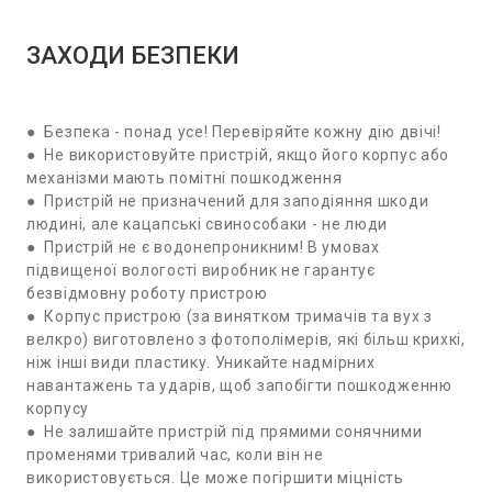
ЗАХОДИ БЕЗПЕКИ
● Безпека - понад усе! Перевіряйте кожну дію двічі!
● Не використовуйте пристрій, якщо його корпус або
механізми мають помітні пошкодження
● Пристрій не призначений для заподіяння шкоди
людині, але кацапські свинособаки - не люди
● Пристрій не є водонепроникним! В умовах
підвищеної вологості виробник не гарантує
безвідмовну роботу пристрою
● Корпус пристрою (за винятком тримачів та вух з
велкро) виготовлено з фотополімерів, які більш крихкі,
ніж інші види пластику. Уникайте надмірних
навантажень та ударів, щоб запобігти пошкодженню
корпусу
● Не залишайте пристрій під прямими сонячними
променями тривалий час, коли він не
використовується. Це може погіршити міцність