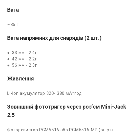
Вага
~85 г
Вага напрямних для снарядів (2 шт.)
● 33 мм - 2.4г
● 42 мм - 2.2г
● 56 мм - 2.3г
Живлення
Li-Ion акумулятор 320- 380 мА*год
Зовнішній фототригер через роз’єм Mini-Jack
2.5
Фоторезистор PGM5516 або PGM5516-MP (опір в