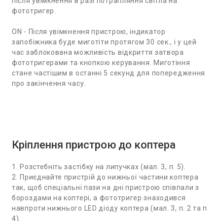
після увімкнення в разі потрапляння світла на
фототригер.
ON - Після увімкнення пристрою, індикатор
запобіжника буде миготіти протягом 30 сек., і у цей
час заблокована можливість відкриття затвора
фототригерами та кнопкою керування. Миготіння
стане частішим в останні 5 секунд для попередження
про закінчення часу.
Кріплення пристрою до коптера
1. Розстебніть застібку на липучках (мал. 3, п. 5).
2. Приєднайте пристрій до нижньої частини коптера
так, щоб спеціальні пази на дні пристрою співпали з
бороздами на коптері, а фототригер знаходився
навпроти нижнього LED діоду коптера (мал. 3, п. 2 та п.
4).