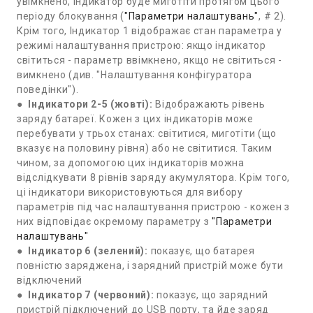
увімкнено, індикатор буде миготіти протягом цього
періоду блокування (
"Параметри налаштувань"
, # 2).
Крім того, Індикатор 1 відображає стан параметра у
режимі налаштування пристрою: якщо індикатор
світиться - параметр ввімкнено, якщо не світиться -
вимкнено (див. "Налаштування конфігуратора
поведінки").
●
Індикатори 2-5 (жовті):
Відображають рівень
заряду батареї. Кожен з цих індикаторів може
перебувати у трьох станах: світитися, миготіти (що
вказує на половину рівня) або не світитися. Таким
чином, за допомогою цих індикаторів можна
відслідкувати 8 рівнів заряду акумулятора. Крім того,
ці індикатори використовуються для вибору
параметрів під час налаштування пристрою - кожен з
них відповідає окремому параметру з
"Параметри
налаштувань"
●
Індикатор 6 (зелений):
показує, що батарея
повністю заряджена, і зарядний пристрій може бути
відключений
●
Індикатор 7 (червоний):
показує, що зарядний
пристрій підключений до USB порту, та йде заряд