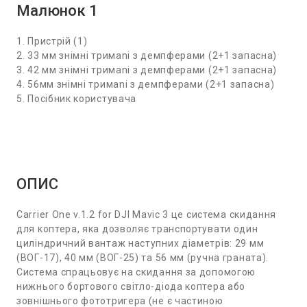
Малюнок 1
1. Пристрій (1)
2. 33 мм знімні тримаnі з демпферами (2+1 запасна)
3. 42 мм знімні тримаnі з демпферами (2+1 запасна)
4. 56мм знімні тримаnі з демпферами (2+1 запасна)
5. Посібник користувача
ОПИС
Carrier One v.1.2 for DJI Mavic 3 це система скидання
для коптера, яка дозволяє транспортувати один
циліндричний вантаж наступних діаметрів: 29 мм
(ВОГ-17), 40 мм (ВОГ-25) та 56 мм (ручна граната).
Система спрацьовує на скидання за допомогою
нижнього бортового світло-діода коптера або
зовнішнього фототригера (не є частиною