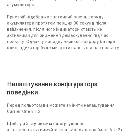
акумулятора.
Пристрій відображає поточний рівень заряду
акумулятора протягом перших 30 секунд після
ввімкнення, після чого індикатори стають не
активними для зниження демаскування під час
польоту. Однак, у випадку низького заряду батареї
один індикатор буде миготіти навіть під час польоту.
Налаштування конфігуратора
поведінки
Перед польотом ви можете змінити налаштування
Carrier One v.1.2.
Щоб, увійти у режим налаyтування:
● натисніть і утримуйте кнопку керування (мал. 5, п.2);