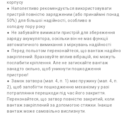
корпусу
● Наполегливо рекомендується використовувати
пристрій повністю зарядженим (або принаймні понад
50%) для більшої надійності, особливо в
холодну пору року
● Не забувайте вимикати пристрій для збереження
заряду акумулятора, оскільки він не має функції
автоматичного вимикання з міркувань надійності
● Перед польотом переконайтеся, що вантаж надійно
закріплений. Враховуйте вплив вібрацій, які можуть
послабити кріплення. Але не затискайте вантаж
занадто сильно, щоб уникнути пошкодження
пристрою!
● Замок затвора (мал. 4, п. 1) має пружину (мал. 4, п.
2), щоб запобігти пошкодженню механізму у разі
потрапляння перешкоди під час його закриття.
Переконайтеся, що затвор повністю закритий, коли
вантаж закріплений за допомогою стяжки. Інакше
вантаж може самовільно вислизнути.