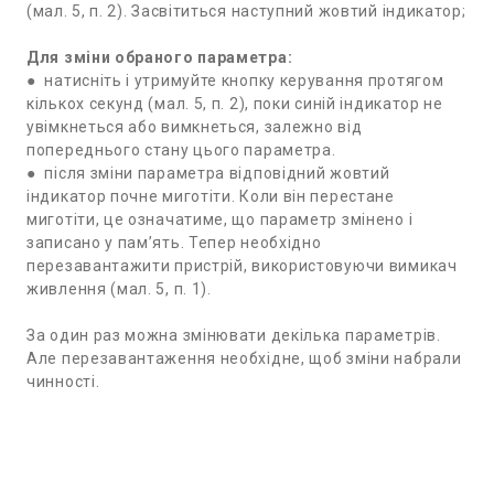
(мал. 5, п. 2). Засвітиться наступний жовтий індикатор;
Для зміни обраного параметра:
● натисніть і утримуйте кнопку керування протягом
кількох секунд (мал. 5, п. 2), поки синій індикатор не
увімкнеться або вимкнеться, залежно від
попереднього стану цього параметра.
● після зміни параметра відповідний жовтий
індикатор почне миготіти. Коли він перестане
миготіти, це означатиме, що параметр змінено і
записано у пам’ять. Тепер необхідно
перезавантажити пристрій, використовуючи вимикач
живлення (мал. 5, п. 1).
За один раз можна змінювати декілька параметрів.
Але перезавантаження необхідне, щоб зміни набрали
чинності.