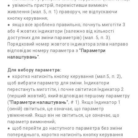
● увімкніть пристрій, перемістивши вимикач
живлення (мал. 5, п. 1) праворуч, не відпускаючи
кнопку керування;
● якщо все зроблено правильно, почнуть миготіти 3
або 4 жовтих індикатори (залежно від кількості
доступних для зміни параметрів) (мал. 5, п. 3).
Порядковий номер жовтого індикатора зліва направо
відповідає номеру параметра з
"Параметри
налаштувань"
.
Для вибору параметра:
● коротко натисніть кнопку керування (мал.5, п. 2),
щоб вибрати параметр для зміни. Індикатори
перестануть миготіти, і почне світитися Індикатор 2
(перший жовтий), який відповідає першому параметру
(
"Параметри налаштувань"
, # 1). Якщо Індикатор 1
(синій) світиться, це означає, що параметр
увімкнений. Якщо він не світиться, це означає, що
параметр вимкнений;
● щоб перейти до наступного параметра без зміни
попереднього, коротко натисніть кнопку керування