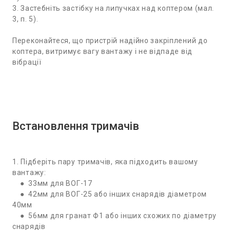
3. Застебніть застібку на липучках над коптером (мал.
3, п. 5).
Переконайтеся, що пристрій надійно закріплений до
коптера, витримує вагу вантажу і не відпаде від
вібрації
Встановлення тримачів
1. Підберіть пару тримачів, яка підходить вашому
вантажу:
● 33мм для ВОГ-17
● 42мм для ВОГ-25 або інших снарядів діаметром
40мм
● 56мм для гранат Ф1 або інших схожих по діаметру
снарядів